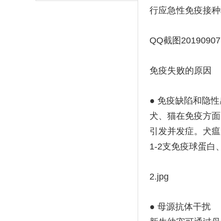
行应急性免疫接种
QQ截图201909071
免疫失败的原因
● 免疫缺陷和隐
犬、猫在免疫方面
引发并发症。犬瘟
1-2支免疫球蛋白
2.jpg
● 母源抗体干扰