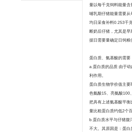
量以每千克饲料能量含
哺乳期仔猪能量需要从
均日采食补料0.253
断奶后仔猪，尤其是早期
据日需要量确定日饲粮
蛋白质、氨基酸的需要
a.蛋白质的品质 由
利作用。
蛋白质生物学价值主要取
色氨酸15、亮氨酸100
把具有上述氨基酸平衡
量比粗蛋白质约低2个
b.蛋白质水平与仔猪
不大。其原因是：蛋白