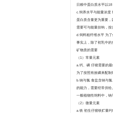
日粮中蛋白质水平以18
c.饲养水平与能量浓
蛋白质含量更为重要，
需要可与能量挂钩，按兆
d.饲料粗纤维水平 
事实上，除了初乳中的
矿物质的需要
（1）常量元素
a.钙、磷 仔猪需要的最
为了按照有效磷来配制
b.钠与氯 食盐含钠
的能力，需要经常供给
一般植物性饲料中，钠
（2）微量元素
a.铁 初生仔猪铁贮量