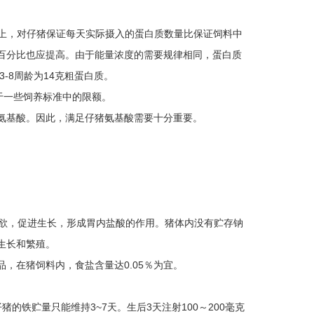
质上，对仔猪保证每天实际摄入的蛋白质数量比保证饲料中
百分比也应提高。由于能量浓度的需要规律相同，蛋白质
-8周龄为14克粗蛋白质。
于一些饲养标准中的限额。
氨基酸。因此，满足仔猪氨基酸需要十分重要。
食欲，促进生长，形成胃内盐酸的作用。猪体内没有贮存钠
生长和繁殖。
，在猪饲料内，食盐含量达0.05％为宜。
猪的铁贮量只能维持3~7天。生后3天注射100～200毫克