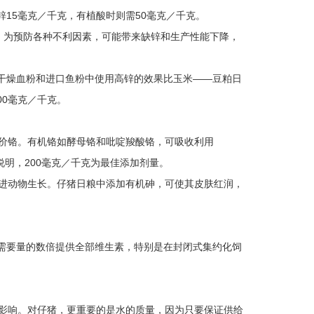
15毫克／千克，有植酸时则需50毫克／千克。
。为预防各种不利因素，可能带来缺锌和生产性能下降，
干燥血粉和进口鱼粉中使用高锌的效果比玉米——豆粕日
00毫克／千克。
三价铬。有机铬如酵母铬和吡啶羧酸铬，可吸收利用
说明，200毫克／千克为最佳添加剂量。
促进动物生长。仔猪日粮中添加有机砷，可使其皮肤红润，
需要量的数倍提供全部维生素，特别是在封闭式集约化饲
素影响。对仔猪，更重要的是水的质量，因为只要保证供给