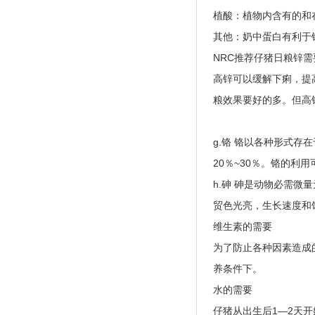
植酸：植物内含有的和
其他：奶中蛋白有利于
NRC推荐仔猪日粮锌需
高锌可以缓解下痢，提
粮效果要好的多。但高锌
g.铬 铬以各种形式
20％~30％。铬的
h.砷 砷是动物必需
贸色光亮，生长速度和
维生素的需要
为了防止各种因素造成
养条件下。
水的需要
仔猪从出生后1—2天