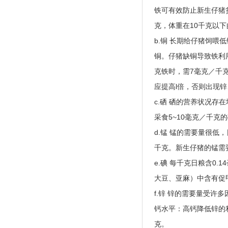
铁可有效防止新生仔猪
克，体重在10千克以下
b.铜 长期给仔猪饲
铜。仔猪缺铜导致铁利
克铁时，需7毫克／千
应提高l倍，否则出现
c.硒 硒的营养状况
采食5~10毫克／千克
d.锰 锰的需要量很
千克。新生仔猪的锰需
e.碘 每千克日粮含0
大豆、亚麻）中含有促
f.锌 锌的需要量受许
钙水平：高钙降低锌的
克。