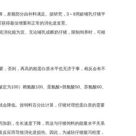
降，差额部分由补料满足。据研究，3～8周龄哺乳仔猪平
仔猪可获得最佳增重和正常的消化道发育。
／千克消化能为宜。无论哺乳或断奶仔猪，限制饲养时，可根
重要，否则，再高的粗蛋白质水平也无济于事，相反会有不
100）赖氨酸100、蛋氨酸+胱氨酸50、苏氨酸60、
就会降低。按饲料百分比计算，仔猪对理想蛋白质的需要
腹泻加剧，生长速度下降，而这与仔猪饲料的能量水平关系
疫反应而导致消化道损伤。因此，为减轻仔猪腹泻程度，