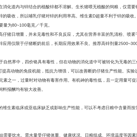
在消化道内与锌结合的植酸锌都不溶解。生长猪喂无植酸的饲粮，仅需要锌
锌的吸收，所以哺乳仔猪对锌的利用率高。维生素D超量不利于锌的吸收
要量为80~100毫克／千克。
高仔猪日增重，并未见毒性和不良反应，尤其在营养丰富的乳清粉、喷雾
应用仅限于仔猪断奶前后，长期应用效果不良。推荐高锌剂量2500~30
存在于自然界中，四价铬具有毒性，但在动物的消化道中可被转化为无毒的
利用可提高动物的免疫机能，抵抗力增强，可以改善断奶仔猪生产性能。实验
微量元素之一，过量时对动物有毒害作用。有机砷的毒性低，且一定用量可
饲料报酬均有较大改善。
的维生素临床或亚临床缺乏或影响生产性能，可以不考虑日粮中含量而按
开始需要饮水。需水量受仔猪体重、健康状况、日粮组成、环境温度等因