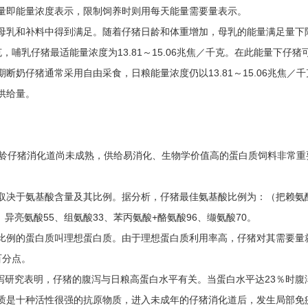
量即能量浓度表示，限制饲养时则用每天能量需要量表示。
母乳和补料中得到满足。随着仔猪日龄和体重增加，母乳的能量满足量下
千克，哺乳仔猪最适能量浓度为13.81～15.06兆焦／千克。在此能量下
断奶仔猪通常采用自由采食，日粮能量浓度仍以13.81～15.06兆焦
供给量。
于幼龄仔猪消化道尚未成熟，供给易消化、生物学价值高的蛋白质饲料非常
决于氨基酸含量及其比例。据分析，仔猪最佳氨基酸比例为：（把赖氨酸定为
、异亮氨酸55、组氨酸33、苯丙氨酸+酪氨酸96、缬氨酸70。
比例的蛋白质叫理想蛋白质。由于理想蛋白质利用率高，仔猪对其需要量
百分点。
腹泻研究表明，仔猪的腹泻与日粮高蛋白水平有关。当蛋白水平达23％时
质是十种活性很强的抗原物质，进入未成年的仔猪消化道后，发生局部免