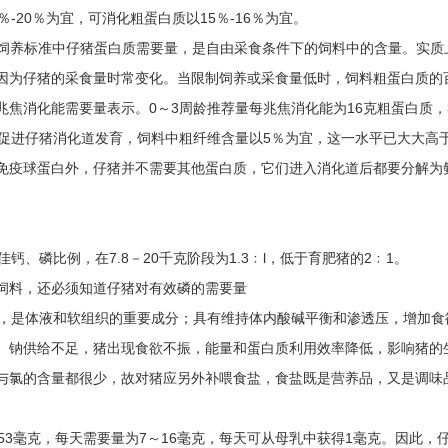
％-20％为宜，可消化粗蛋白质以15％-16％为宜。
度 饲养标准中仔猪蛋白质需要量，是自由采食条件下的饲料中的含量。实
因为仔猪的采食量时常变化。当限制饲养或采食量低时，饲料粗蛋白质的
焦消化能需要量表示。0～3周龄推荐量每兆焦消化能为16克粗蛋白质，3
为了促进仔猪消化道发育，饲料中粗纤维含量以5％为宜，这一水平已大大高
免疫球蛋白外，仔猪并不需要其他蛋白质，它们进入消化道后都要分解为
佳钙、磷比例，在7.8－20千克阶段为1.3﹕l，低于育肥猪的2﹕1。
饲料，还必须知道仔猪对有效磷的需要量
与氯，是体液和软组织的重要成分；具有维持体内酸碱平衡和渗透压，增加
。钠供给不足，猪出现食欲不振，能量和蛋白质利用效率降低，影响猪的
与氯的含量都很少，故对猪应另外补喂食盐，食盐既是营养品，又是调味品
约53毫克，每天需要量为7～16毫克，每天可从母乳中获得1毫克。因此，仔