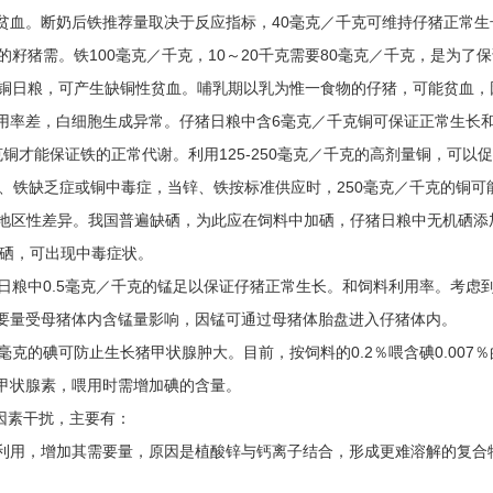
贫血。断奶后铁推荐量取决于反应指标，40毫克／千克可维持仔猪正常生
的籽猪需。铁100毫克／千克，10～20千克需要80毫克／千克，是为
喂低铜日粮，可产生缺铜性贫血。哺乳期以乳为惟一食物的仔猪，可能贫血
用率差，白细胞生成异常。仔猪日粮中含6毫克／千克铜可保证正常生长和
克铜才能保证铁的正常代谢。利用125-250毫克／千克的高剂量铜，可
锌、铁缺乏症或铜中毒症，当锌、铁按标准供应时，250毫克／千克的铜可
存在地区性差异。我国普遍缺硒，为此应在饲料中加硒，仔猪日粮中无机硒添
的硒，可出现中毒症状。
低，日粮中0.5毫克／千克的锰足以保证仔猪正常生长。和饲料利用率。考
要量受母猪体内含锰量影响，因锰可通过母猪体胎盘进入仔猪体内。
.14毫克的碘可防止生长猪甲状腺肿大。目前，按饲料的0.2％喂含碘0.0
甲状腺素，喂用时需增加碘的含量。
多因素干扰，主要有：
利用，增加其需要量，原因是植酸锌与钙离子结合，形成更难溶解的复合物。