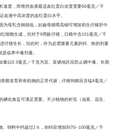
长速度，而维持血液最适血红蛋白浓度需要60毫克／千
了保证血液中高浓度的血红蛋白水平。
，因为母乳含铜很低，妊娠母猪喂高铜可增加初生仔猪肝中
红细胞生成，但对于9周龄仔猪，日粮中含101毫克／千
以促进仔猪生长，但此时，作为必需微量元素的锌、铁的剂量
能是临界中毒剂量。
加量以0.3毫克／千克为宜。富硒地区应防止硒中毒。长期
虑到骨骼发育和有机物的正常代谢，仔猪饲粮应含锰4毫克／
07％的碘化食盐可满足需要。不少植物的籽实（油菜、花生、
饲料中钙超过1％，则锌应增加到70--100毫克／千