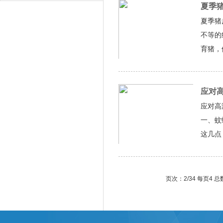
夏季
夏季猪
不等的
育猪，
采食量
应对
应对高
一、蚊
这几点
蚊蝇对
页次：2/34 每页4 